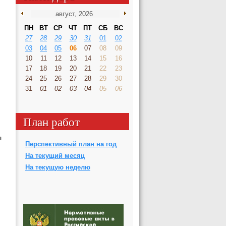
ПН
ВТ
СР
ЧТ
ПТ
СБ
ВС
27
28
29
30
31
01
02
03
04
05
06
07
08
09
10
11
12
13
14
15
16
17
18
19
20
21
22
23
24
25
26
27
28
29
30
31
01
02
03
04
05
06
План работ
л
Перспективный план на год
На текущий месяц
На текущую неделю