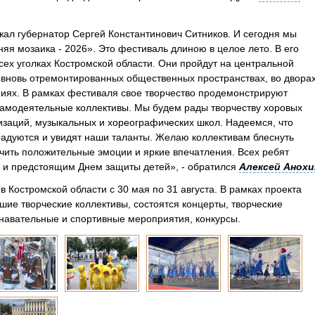
ал губернатор Сергей Константинович Ситников. И сегодня мы
яя мозаика - 2026». Это фестиваль длиною в целое лето. В его
сех уголках Костромской области. Они пройдут на центральной
 вновь отремонтированных общественных пространствах, во дворах
иях. В рамках фестиваля свое творчество продемонстрируют
амодеятельные коллективы. Мы будем рады творчеству хоровых
изаций, музыкальных и хореографических школ. Надеемся, что
радуются и увидят наши таланты. Желаю коллективам блеснуть
учить положительные эмоции и яркие впечатления. Всех ребят
л и предстоящим Днем защиты детей», - обратился
Алексей Анохи
 Костромской области с 30 мая по 31 августа. В рамках проекта
шие творческие коллективы, состоятся концерты, творческие
ознавательные и спортивные мероприятия, конкурсы.