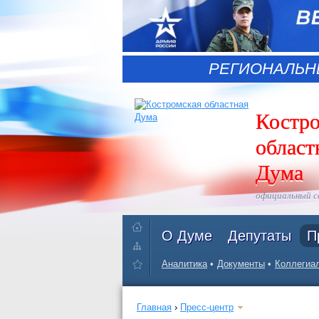
РЕГИОНАЛЬН
Костр
област
Дума
официальный 
О Думе
Депутаты
П
Аналитика
Документы
Коллегиал
Главная
›
Пресс-центр