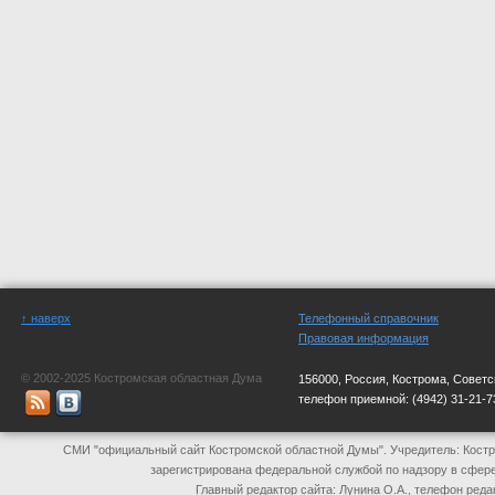
↑ наверх
Телефонный справочник
Правовая информация
© 2002-2025 Костромская областная Дума
156000, Россия, Кострома, Советс
телефон приемной:
(4942) 31-21-7
СМИ "официальный сайт Костромской областной Думы". Учредитель: Костр
зарегистрирована федеральной службой по надзору в сфер
Главный редактор сайта: Лунина О.А., телефон реда