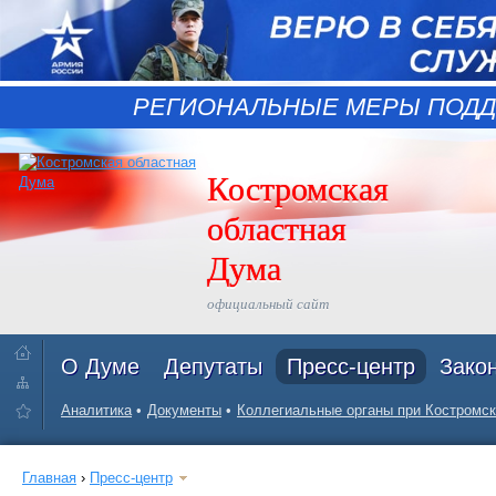
РЕГИОНАЛЬНЫЕ МЕРЫ ПОДД
Костромская
областная
Дума
официальный сайт
О Думе
Депутаты
Пресс-центр
Зако
Аналитика
Документы
Коллегиальные органы при Костромск
Главная
›
Пресс-центр