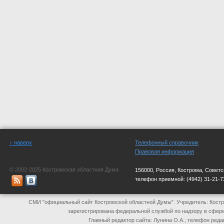
↑ наверх
Телефонный справочник
Правовая информация
© 2002-2025 Костромская областная Дума
156000, Россия, Кострома, Советс
телефон приемной:
(4942) 31-21-7
СМИ "официальный сайт Костромской областной Думы". Учредитель: Костр
зарегистрирована федеральной службой по надзору в сфер
Главный редактор сайта: Лунина О.А., телефон реда