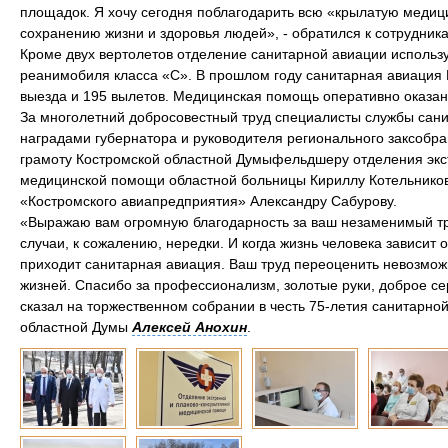
площадок. Я хочу сегодня поблагодарить всю «крылатую медици
сохранению жизни и здоровья людей», - обратился к сотрудник
Кроме двух вертолетов отделение санитарной авиации использ
реанимобиля класса «С». В прошлом году санитарная авиация 
выезда и 195 вылетов. Медицинская помощь оперативно оказана
За многолетний добросовестный труд специалисты службы сан
наградами губернатора и руководителя регионального заксобр
грамоту Костромской областной Думыфельдшеру отделения экс
медицинской помощи областной больницы Кириллу Котельников
«Костромского авиапредприятия» Александру Сабурову.
«Выражаю вам огромную благодарность за ваш незаменимый тру
случаи, к сожалению, нередки. И когда жизнь человека зависит 
приходит санитарная авиация. Ваш труд переоценить невозможн
жизней. Спасибо за профессионализм, золотые руки, доброе се
сказал на торжественном собрании в честь 75-летия санитарно
областной Думы
Алексей Анохин
.