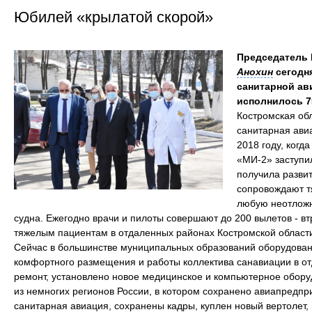
Юбилей «крылатой скорой»
Председатель
Анохин
сегодн
санитарной ав
исполнилось 
Костромская обл
санитарная авиа
2018 году, когд
«МИ-2» заступи
получила развит
сопровождают т
любую неотложн
судна. Ежегодно врачи и пилоты совершают до 200 вылетов - вт
тяжелым пациентам в отдаленных районах Костромской области. 
Сейчас в большинстве муниципальных образований оборудова
комфортного размещения и работы коллектива санавиации в о
ремонт, установлено новое медицинское и компьютерное обору
из немногих регионов России, в котором сохранено авиапредпр
санитарная авиация, сохранены кадры, куплен новый вертолет,