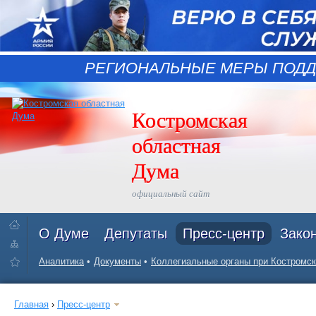
РЕГИОНАЛЬНЫЕ МЕРЫ ПОДД
Костромская
областная
Дума
официальный сайт
О Думе
Депутаты
Пресс-центр
Зако
Аналитика
Документы
Коллегиальные органы при Костромск
Главная
›
Пресс-центр