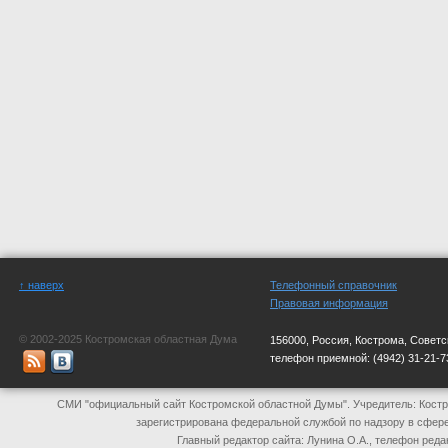
↑ наверх
Телефонный справочник
Правовая информация
© 2002-2025 Костромская областная Дума
156000, Россия, Кострома, Советс
телефон приемной:
(4942) 31-21-7
СМИ "официальный сайт Костромской областной Думы". Учредитель: Костр
зарегистрирована федеральной службой по надзору в сфер
Главный редактор сайта: Лунина О.А., телефон реда