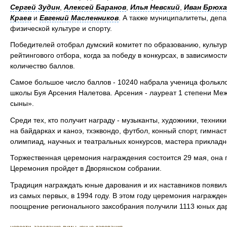
Сергей Зудин
,
Алексей Баранов
,
Илья Невский
,
Иван Брюха
Краев
и
Евгений Масленников
. А также муниципалитеты, депа
физической культуре и спорту.
Победителей отобрал думский комитет по образованию, культур
рейтингового отбора, когда за победу в конкурсах, в зависимос
количество баллов.
Самое большое число баллов - 10240 набрала ученица фолькл
школы Буя Арсения Налетова. Арсения - лауреат 1 степени Ме
сыны».
Среди тех, кто получит награду - музыканты, художники, техник
на байдарках и каноэ, тхэквондо, футбол, конный спорт, гимнас
олимпиад, научных и театральных конкурсов, мастера прикладн
Торжественная церемония награждения состоится 29 мая, она 
Церемония пройдет в Дворянском собрании.
Традиция награждать юные дарования и их наставников появил
из самых первых, в 1994 году. В этом году церемония награждени
поощрение регионального заксобрания получили 1113 юных дар