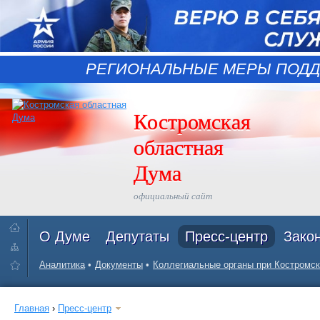
РЕГИОНАЛЬНЫЕ МЕРЫ ПОДД
Костромская
областная
Дума
официальный сайт
О Думе
Депутаты
Пресс-центр
Зако
Аналитика
Документы
Коллегиальные органы при Костромск
Главная
›
Пресс-центр