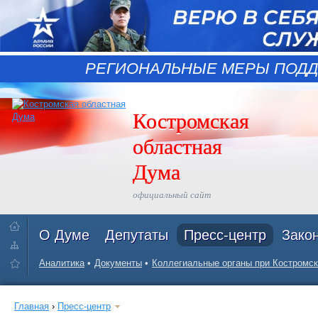
РЕГИОНАЛЬНЫЕ МЕРЫ ПОДД
Костромская
областная
Дума
официальный сайт
О Думе
Депутаты
Пресс-центр
Зако
Аналитика
Документы
Коллегиальные органы при Костромск
Главная
›
Пресс-центр