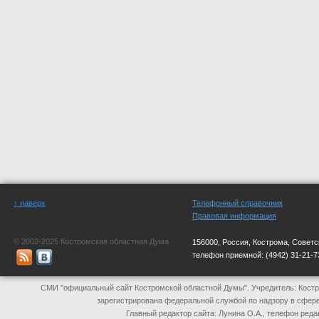
↑ наверх
Телефонный справочник
Правовая информация
© 2002-2025 Костромская областная Дума
156000, Россия, Кострома, Советс
телефон приемной:
(4942) 31-21-7
СМИ "официальный сайт Костромской областной Думы". Учредитель: Костр
зарегистрирована федеральной службой по надзору в сфер
Главный редактор сайта: Лунина О.А., телефон реда