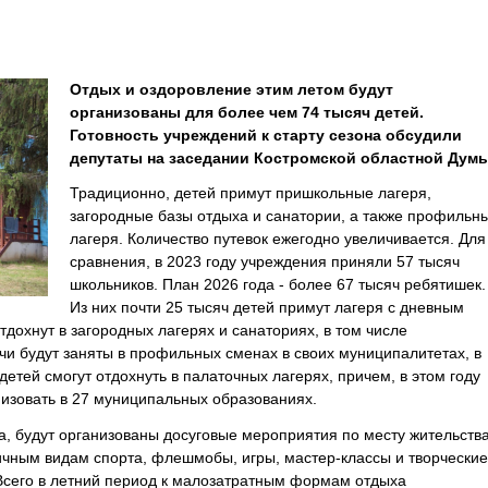
Отдых и оздоровление этим летом будут
организованы для более чем 74 тысяч детей.
Готовность учреждений к старту сезона обсудили
депутаты на заседании Костромской областной Думы
Традиционно, детей примут пришкольные лагеря,
загородные базы отдыха и санатории, а также профильн
лагеря. Количество путевок ежегодно увеличивается. Для
сравнения, в 2023 году учреждения приняли 57 тысяч
школьников. План 2026 года - более 67 тысяч ребятишек.
Из них почти 25 тысяч детей примут лагеря с дневным
дохнут в загородных лагерях и санаториях, в том числе
и будут заняты в профильных сменах в своих муниципалитетах, в
етей смогут отдохнуть в палаточных лагерях, причем, в этом году
изовать в 27 муниципальных образованиях.
ма, будут организованы досуговые мероприятия по месту жительства
ичным видам спорта, флешмобы, игры, мастер-классы и творческие
Всего в летний период к малозатратным формам отдыха