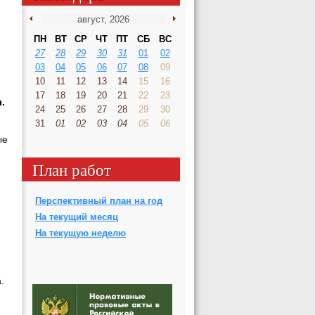
ПН
ВТ
СР
ЧТ
ПТ
СБ
ВС
27
28
29
30
31
01
02
03
04
05
06
07
08
09
10
11
12
13
14
15
16
17
18
19
20
21
22
23
.
24
25
26
27
28
29
30
31
01
02
03
04
05
06
ые
План работ
Перспективный план на год
На текущий месяц
На текущую неделю
.