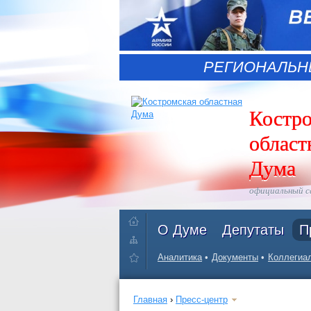
РЕГИОНАЛЬН
Костр
област
Дума
официальный 
О Думе
Депутаты
П
Аналитика
Документы
Коллегиал
Главная
›
Пресс-центр