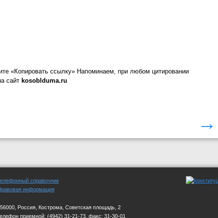
ите «Копировать ссылку»
Напоминаем, при любом цитировании
на сайт
kosoblduma.ru
→
Телефонный справочник
Правовая информация
56000, Россия, Кострома, Советская площадь, 2
телефон приемной:
(4942) 31-21-73, факс: 31-30-01