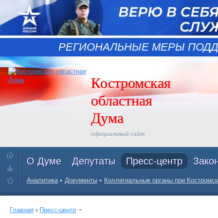
РЕГИОНАЛЬНЫЕ МЕРЫ ПОДД
Костромская
областная
Дума
официальный сайт
О Думе
Депутаты
Пресс-центр
Зако
Аналитика
Документы
Коллегиальные органы при Костромск
Главная
›
Пресс-центр