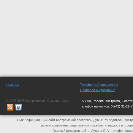
↑ наверх
Телефонный справочник
Правовая информация
© 2002-2025 Костромская областная Дума
156000, Россия, Кострома, Советс
телефон приемной:
(4942) 31-21-7
СМИ "официальный сайт Костромской областной Думы". Учредитель: Костр
зарегистрирована федеральной службой по надзору в сфер
Главный редактор сайта: Лунина О.А., телефон реда