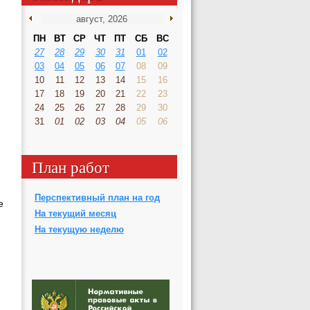
ПН
ВТ
СР
ЧТ
ПТ
СБ
ВС
27
28
29
30
31
01
02
03
04
05
06
07
08
09
10
11
12
13
14
15
16
17
18
19
20
21
22
23
24
25
26
27
28
29
30
31
01
02
03
04
05
06
.
План работ
Перспективный план на год
е
На текущий месяц
На текущую неделю