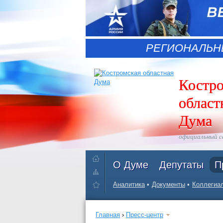
РЕГИОНАЛЬН
Костр
област
Дума
официальный 
О Думе
Депутаты
П
Аналитика
Документы
Коллегиал
Главная
›
Пресс-центр