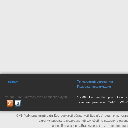
↑ наверх
Телефонный справочник
Правовая информация
© 2002-2025 Костромская областная Дума
156000, Россия, Кострома, Советс
телефон приемной:
(4942) 31-21-7
СМИ "официальный сайт Костромской областной Думы". Учредитель: Костр
зарегистрирована федеральной службой по надзору в сфер
Главный редактор сайта: Лунина О.А., телефон реда