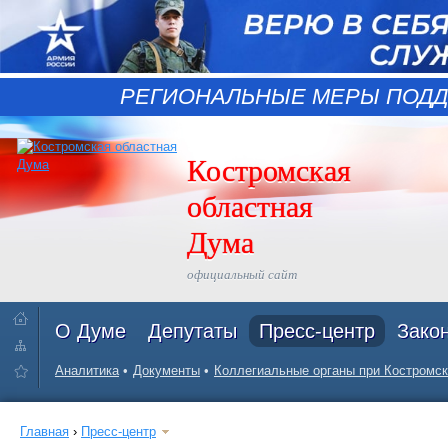
РЕГИОНАЛЬНЫЕ МЕРЫ ПОДД
Костромская
областная
Дума
официальный сайт
О Думе
Депутаты
Пресс-центр
Зако
Аналитика
Документы
Коллегиальные органы при Костромск
Главная
›
Пресс-центр