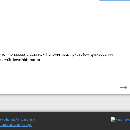
ите «Копировать ссылку»
Напоминаем, при любом цитировании
на сайт
kosoblduma.ru
→
Телефонный справочник
Правовая информация