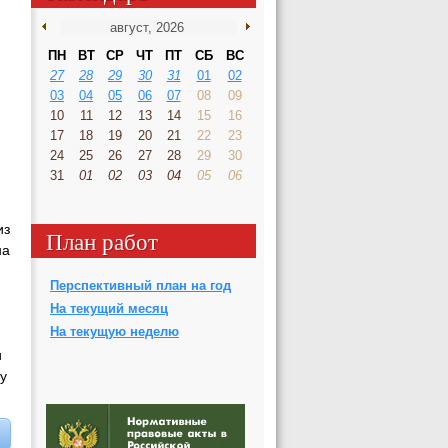
ПН
ВТ
СР
ЧТ
ПТ
СБ
ВС
27
28
29
30
31
01
02
03
04
05
06
07
08
09
10
11
12
13
14
15
16
17
18
19
20
21
22
23
24
25
26
27
28
29
30
31
01
02
03
04
05
06
из
План работ
на
Перспективный план на год
На текущий месяц
На текущую неделю
и
у