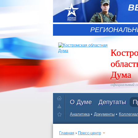
РЕГИОНАЛЬН
Костр
област
Дума
официальный 
О Думе
Депутаты
П
Аналитика
Документы
Коллегиал
Главная
›
Пресс-центр