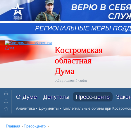
РЕГИОНАЛЬНЫЕ МЕРЫ ПОДД
Костромская
областная
Дума
официальный сайт
О Думе
Депутаты
Пресс-центр
Зако
Аналитика
Документы
Коллегиальные органы при Костромск
Главная
›
Пресс-центр