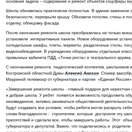
основная задача – содержание и ремонт объектов соцсферы м
Школа обновилась практически полностью. В здании заменили 
безопасности, перекрыли крышу. Обновили потолки, стены и п
отделку, облицовку фасада.
После окончания ремонта школа преобразилась не только внеш
установили интерактивные панели. Новое оборудование устано
холодильные шкафы, плиты, мармиты, разделочные столы, по
видеонаблюдения. В учреждении оборудованы отдельные класс
привычных кабинета ПДД, «Точки роста» и театрального кружка
С окончанием ремонта педагогический коллектив, школьников 
Костромской областной Думы
Алексей Анохин
. Спикер заксоб
Мауриной телевизор от губернатора и партии «Единая Россия»
«Завершение ремонта школы - главный подарок для нерехтчан н
и добрая школа. У ребят появится возможность продолжить обу
неизведанное, активно заниматься общественной деятельностью
будут создавать все условия, чтобы ребята могли раскрыть себ
слова благодарности - строителям, которые достроили эту шко
препятствий и сделали все, чтобы завершить работы. Этот объ
губернатора и депутатов. Важно, что подключились и родители 