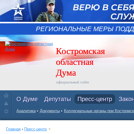
РЕГИОНАЛЬНЫЕ МЕРЫ ПОДД
Костромская
областная
Дума
официальный сайт
О Думе
Депутаты
Пресс-центр
Зако
Аналитика
Документы
Коллегиальные органы при Костромск
Главная
›
Пресс-центр