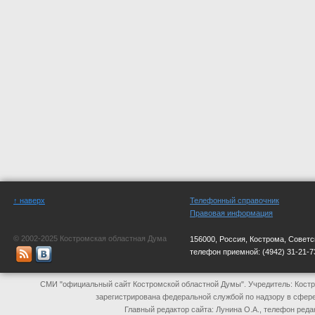
↑ наверх
Телефонный справочник
Правовая информация
© 2002-2025 Костромская областная Дума
156000, Россия, Кострома, Советс
телефон приемной:
(4942) 31-21-7
СМИ "официальный сайт Костромской областной Думы". Учредитель: Костр
зарегистрирована федеральной службой по надзору в сфер
Главный редактор сайта: Лунина О.А., телефон реда