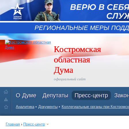
РЕГИОНАЛЬНЫЕ МЕРЫ ПОДД
Костромская
областная
Дума
официальный сайт
О Думе
Депутаты
Пресс-центр
Зако
Аналитика
Документы
Коллегиальные органы при Костромск
Главная
›
Пресс-центр