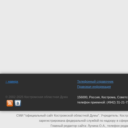
↑ наверх
Телефонный справочник
Правовая информация
© 2002-2025 Костромская областная Дума
156000, Россия, Кострома, Советс
телефон приемной:
(4942) 31-21-7
СМИ "официальный сайт Костромской областной Думы". Учредитель: Костр
зарегистрирована федеральной службой по надзору в сфер
Главный редактор сайта: Лунина О.А., телефон реда