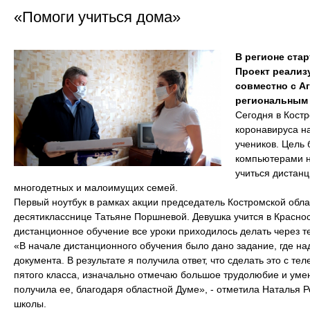
«Помоги учиться дома»
В регионе ста
Проект реализ
совместно с А
региональным 
Сегодня в Кост
коронавируса н
учеников. Цель
компьютерами н
учиться дистанц
многодетных и малоимущих семей.
Первый ноутбук в рамках акции председатель Костромской обл
десятикласснице Татьяне Поршневой. Девушка учится в Красно
дистанционное обучение все уроки приходилось делать через 
«В начале дистанционного обучения было дано задание, где на
документа. В результате я получила ответ, что сделать это с те
пятого класса, изначально отмечаю большое трудолюбие и умен
получила ее, благодаря областной Думе», - отметила Наталья Р
школы.