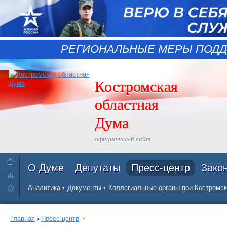
РЕГИОНАЛЬНЫЕ МЕРЫ ПОДД
Костромская
областная
Дума
официальный сайт
О Думе
Депутаты
Пресс-центр
Зако
Аналитика
Документы
Коллегиальные органы при Костромск
Главная
›
Пресс-центр