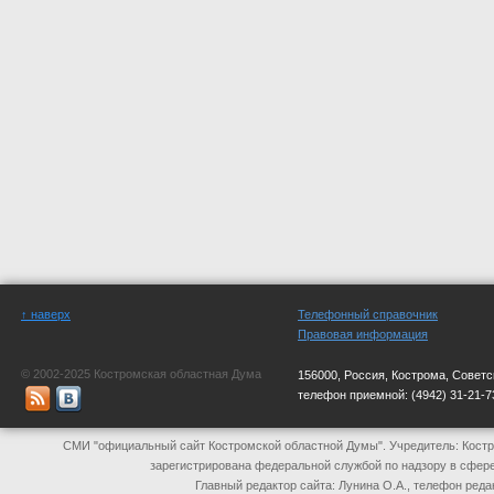
↑ наверх
Телефонный справочник
Правовая информация
© 2002-2025 Костромская областная Дума
156000, Россия, Кострома, Советс
телефон приемной:
(4942) 31-21-7
СМИ "официальный сайт Костромской областной Думы". Учредитель: Костр
зарегистрирована федеральной службой по надзору в сфер
Главный редактор сайта: Лунина О.А., телефон реда