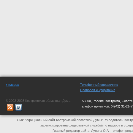
↑ наверх
Телефонный справочник
Правовая информация
© 2002-2025 Костромская областная Дума
156000, Россия, Кострома, Советс
телефон приемной:
(4942) 31-21-7
СМИ "официальный сайт Костромской областной Думы". Учредитель: Костр
зарегистрирована федеральной службой по надзору в сфер
Главный редактор сайта: Лунина О.А., телефон реда