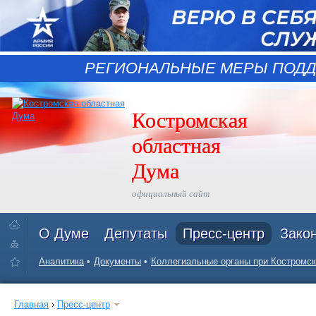
РЕГИОНАЛЬНЫЕ МЕРЫ ПОДД
Костромская
областная
Дума
официальный сайт
О Думе
Депутаты
Пресс-центр
Зако
Аналитика
Документы
Коллегиальные органы при Костромск
Главная
›
Пресс-центр