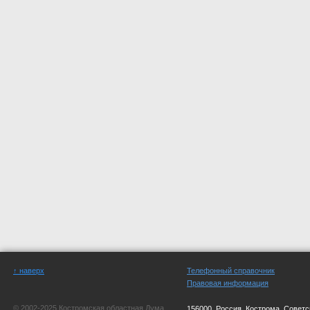
↑ наверх
Телефонный справочник
Правовая информация
© 2002-2025 Костромская областная Дума
156000, Россия, Кострома, Советс