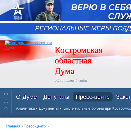
РЕГИОНАЛЬНЫЕ МЕРЫ ПОДД
Костромская
областная
Дума
официальный сайт
О Думе
Депутаты
Пресс-центр
Зако
Аналитика
Документы
Коллегиальные органы при Костромск
Главная
›
Пресс-центр