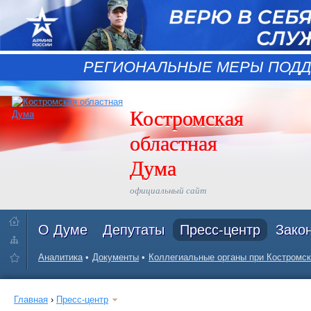
РЕГИОНАЛЬНЫЕ МЕРЫ ПОДД
Костромская
областная
Дума
официальный сайт
О Думе
Депутаты
Пресс-центр
Зако
Аналитика
Документы
Коллегиальные органы при Костромск
Главная
›
Пресс-центр