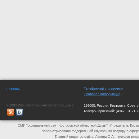
↑ наверх
Телефонный справочник
Правовая информация
© 2002-2025 Костромская областная Дума
156000, Россия, Кострома, Советс
телефон приемной:
(4942) 31-21-7
СМИ "официальный сайт Костромской областной Думы". Учредитель: Костр
зарегистрирована федеральной службой по надзору в сфер
Главный редактор сайта: Лунина О.А., телефон реда