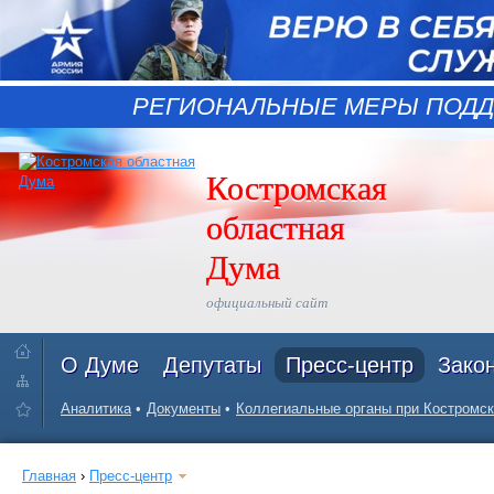
РЕГИОНАЛЬНЫЕ МЕРЫ ПОДД
Костромская
областная
Дума
официальный сайт
О Думе
Депутаты
Пресс-центр
Зако
Аналитика
Документы
Коллегиальные органы при Костромск
Главная
›
Пресс-центр