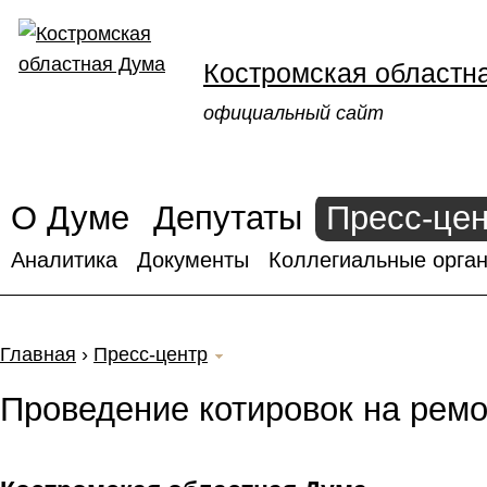
Костромская областн
официальный сайт
О Думе
Депутаты
Пресс-це
Аналитика
Документы
Коллегиальные орган
Главная
›
Пресс-центр
Проведение котировок на рем