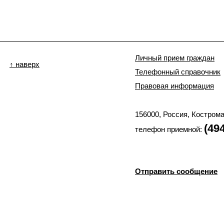
Личный прием граждан
↑ наверх
Телефонный справочник
Правовая информация
156000, Россия, Костром
(49
телефон приемной:
Отправить сообщение
© 2002-2025 Костромская
СМИ "официальный сайт Костромской областной Думы". Учредитель: Костр