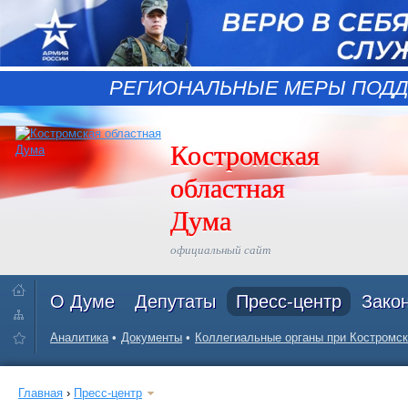
РЕГИОНАЛЬНЫЕ МЕРЫ ПОДД
Костромская
областная
Дума
официальный сайт
О Думе
Депутаты
Пресс-центр
Зако
Аналитика
Документы
Коллегиальные органы при Костромск
Главная
›
Пресс-центр