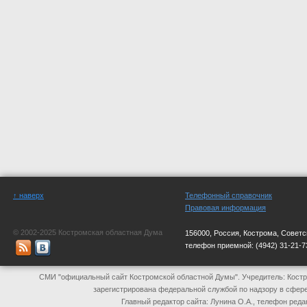
↑ наверх
Телефонный справочник
Правовая информация
© 2002-2025 Костромская областная Дума
156000, Россия, Кострома, Советс
телефон приемной:
(4942) 31-21-7
СМИ "официальный сайт Костромской областной Думы". Учредитель: Костр
зарегистрирована федеральной службой по надзору в сфер
Главный редактор сайта: Лунина О.А., телефон реда