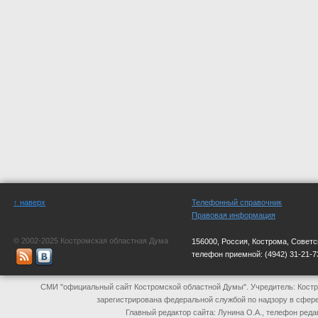
↑ наверх
Телефонный справочник
Правовая информация
© 2002-2025 Костромская областная Дума
156000, Россия, Кострома, Советс
телефон приемной:
(4942) 31-21-7
СМИ "официальный сайт Костромской областной Думы". Учредитель: Костр
зарегистрирована федеральной службой по надзору в сфер
Главный редактор сайта: Лунина О.А., телефон реда