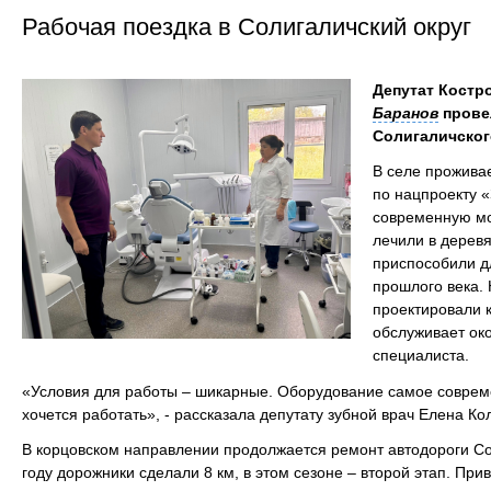
Рабочая поездка в Солигаличский округ
Депутат Костр
Баранов
провел
Солигаличског
В селе проживае
по нацпроекту 
современную м
лечили в дерев
приспособили д
прошлого века.
проектировали 
обслуживает око
специалиста.
«Условия для работы – шикарные. Оборудование самое современ
хочется работать», - рассказала депутату зубной врач Елена Ко
В корцовском направлении продолжается ремонт автодороги С
году дорожники сделали 8 км, в этом сезоне – второй этап. При