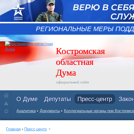
РЕГИОНАЛЬНЫЕ МЕРЫ ПОДД
Костромская
областная
Дума
официальный сайт
О Думе
Депутаты
Пресс-центр
Зако
Аналитика
Документы
Коллегиальные органы при Костромск
Главная
›
Пресс-центр