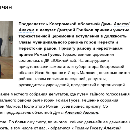
тчан
Председатель Костромской областной Думы
Алексе
Анохин
и депутат Дмитрий Грибков приняли участие
торжественной церемонии вступления в должность
главы муниципального района город Нерехта и
Нерехтский район.
Присягу району и нерехтчанам
принес Роман Гусев.
Торжественная церемония
состоялась в ДК «Юбилейный. На инаугурации
присутствовали заместители губернатора Костромской
области Иван Богданов и Игорь Малякин, почетные жител
района, главы сельских поседений, депутаты,
руководители учреждений, предприятий и организаций.
ание местного собрания депутатов, где путем тайного голосования
пального района был избран Роман Гусев. Решение собрания
ей Малков. После этого Роман Гусев принес присягу. Со
вил председатель областной Думы
Алексей Анохин
.
тие. По большому счету, во многом сейчас дальнейшее движение 
еть, в том числе от вас, - обратился к Роману Гусеву
Алексей