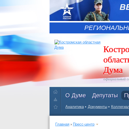
РЕГИОНАЛЬН
Костр
област
Дума
официальный 
О Думе
Депутаты
П
Аналитика
Документы
Коллегиал
Главная
›
Пресс-центр