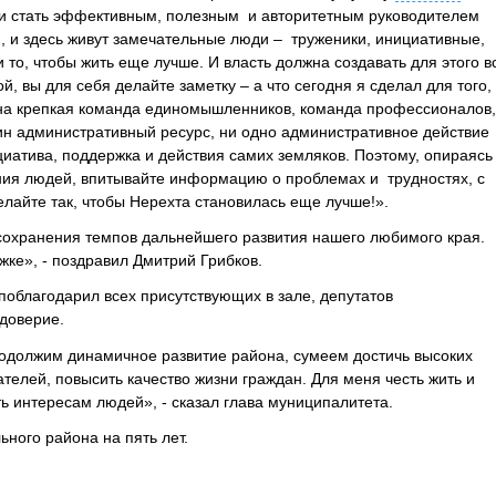
ости стать эффективным, полезным и авторитетным руководителем
, и здесь живут замечательные люди – труженики, инициативные,
 то, чтобы жить еще лучше. И власть должна создавать для этого в
й, вы для себя делайте заметку – а что сегодня я сделал для того,
ужна крепкая команда единомышленников, команда профессионалов,
ин административный ресурс, ни одно административное действие
циатива, поддержка и действия самих земляков. Поэтому, опираясь
ения людей, впитывайте информацию о проблемах и трудностях, с
делайте так, чтобы Нерехта становилась еще лучше!».
сохранения темпов дальнейшего развития нашего любимого края.
ке», - поздравил Дмитрий Грибков.
поблагодарил всех присутствующих в зале, депутатов
доверие.
одолжим динамичное развитие района, сумеем достичь высоких
телей, повысить качество жизни граждан. Для меня честь жить и
ь интересам людей», - сказал глава муниципалитета.
ного района на пять лет.