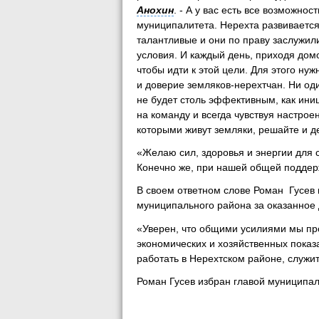
Анохин
. - А у вас есть все возможн
муниципалитета. Нерехта развивается
талантливые и они по праву заслужили
условия. И каждый день, приходя домо
чтобы идти к этой цели. Для этого н
и доверие земляков-нерехтчан. Ни од
не будет столь эффективным, как ини
на команду и всегда чувствуя настро
которыми живут земляки, решайте и 
«Желаю сил, здоровья и энергии для 
Конечно же, при нашей общей поддерж
В своем ответном слове Роман Гусев 
муниципального района за оказанное 
«Уверен, что общими усилиями мы пр
экономических и хозяйственных показа
работать в Нерехтском районе, служит
Роман Гусев избран главой муниципаль