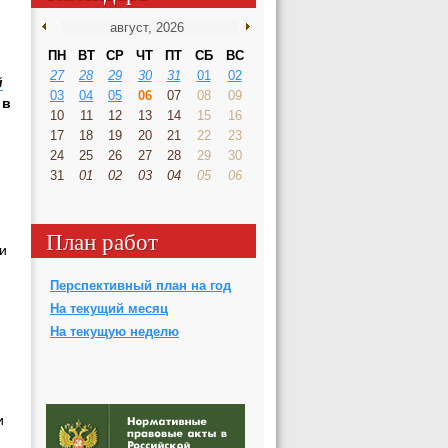
ПН
ВТ
СР
ЧТ
ПТ
СБ
ВС
27
28
29
30
31
01
02
й
03
04
05
06
07
08
09
 в
10
11
12
13
14
15
16
17
18
19
20
21
22
23
24
25
26
27
28
29
30
31
01
02
03
04
05
06
План работ
и
Перспективный план на год
На текущий месяц
На текущую неделю
и