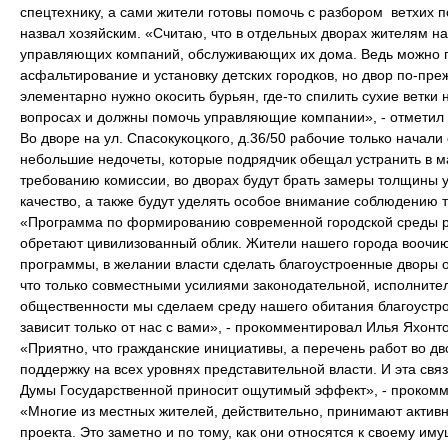
спецтехнику, а сами жители готовы помочь с разбором ветхих п
назвал хозяйским. «Считаю, что в отдельных дворах жителям на
управляющих компаний, обслуживающих их дома. Ведь можно п
асфальтирование и установку детских городков, но двор по-пре
элементарно нужно окосить бурьян, где-то спилить сухие ветки н
вопросах и должны помочь управляющие компании», - отметил 
Во дворе на ул. Спасокукоцкого, д.36/50 рабочие только начал
небольшие недочеты, которые подрядчик обещал устранить в м
требованию комиссии, во дворах будут брать замеры толщины 
качество, а также будут уделять особое внимание соблюдению 
«Программа по формированию современной городской среды ра
обретают цивилизованный облик. Жители нашего города воочию
программы, в желании власти сделать благоустроенные дворы 
что только совместными усилиями законодательной, исполнител
общественности мы сделаем среду нашего обитания благоустро
зависит только от нас с вами», - прокомментировал Илья Яхонто
«Приятно, что гражданские инициативы, а перечень работ во д
поддержку на всех уровнях представительной власти. И эта связ
Думы Государственной приносит ощутимый эффект», - прокомм
«Многие из местных жителей, действительно, принимают активн
проекта. Это заметно и по тому, как они относятся к своему им