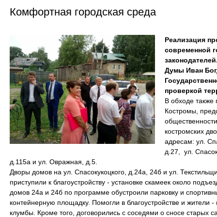
Комфортная городская среда
Реализация п
современной г
законодателей
Думы Иван Бог
Государственн
проверкой тер
В обходе также 
Костромы, пред
общественности.
костромских дв
адресам: ул. Сп
д.27, ул. Спасок
д.115а и ул. Овражная, д.5.
Дворы домов на ул. Спасокукоцкого, д.24а, 24б и ул. Текстильщ
приступили к благоустройству - установке скамеек около подъ
домов 24а и 24б по программе обустроили парковку и спортивн
контейнерную площадку. Помогли в благоустройстве и жители 
клумбы. Кроме того, договорились с соседями о сносе старых 