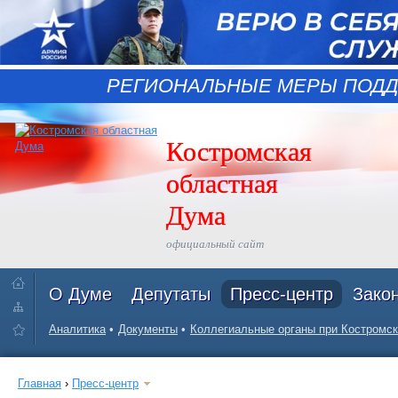
РЕГИОНАЛЬНЫЕ МЕРЫ ПОДД
Костромская
областная
Дума
официальный сайт
О Думе
Депутаты
Пресс-центр
Зако
Аналитика
Документы
Коллегиальные органы при Костромск
Главная
›
Пресс-центр