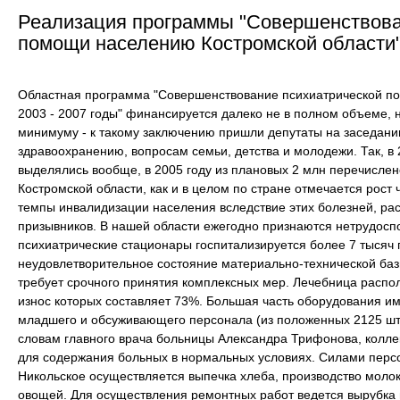
Реализация программы "Совершенствова
помощи населению Костромской области
Областная программа "Совершенствование психиатрической п
2003 - 2007 годы" финансируется далеко не в полном объеме
минимуму - к такому заключению пришли депутаты на заседани
здравоохранению, вопросам семьи, детства и молодежи. Так, в 
выделялись вообще, в 2005 году из плановых 2 млн перечислено
Костромской области, как и в целом по стране отмечается рост
темпы инвалидизации населения вследствие этих болезней, рас
призывников. В нашей области ежегодно признаются нетрудосп
психиатрические стационары госпитализируется более 7 тысяч 
неудовлетворительное состояние материально-технической ба
требует срочного принятия комплексных мер. Лечебница распол
износ которых составляет 73%. Большая часть оборудования им
младшего и обсуживающего персонала (из положенных 2125 шт
словам главного врача больницы Александра Трифонова, колл
для содержания больных в нормальных условиях. Силами перс
Никольское осуществляется выпечка хлеба, производство молок
овощей. Для осуществления ремонтных работ ведется вырубка