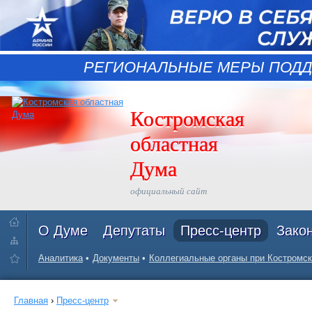
РЕГИОНАЛЬНЫЕ МЕРЫ ПОДД
Костромская
областная
Дума
официальный сайт
О Думе
Депутаты
Пресс-центр
Зако
Аналитика
Документы
Коллегиальные органы при Костромск
Главная
›
Пресс-центр