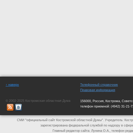
↑ наверх
Телефонный справочник
Правовая информация
© 2002-2025 Костромская областная Дума
156000, Россия, Кострома, Советс
телефон приемной:
(4942) 31-21-7
СМИ "официальный сайт Костромской областной Думы". Учредитель: Костр
зарегистрирована федеральной службой по надзору в сфер
Главный редактор сайта: Лунина О.А., телефон реда