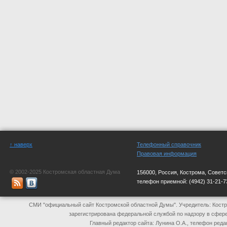
↑ наверх
Телефонный справочник
Правовая информация
© 2002-2025 Костромская областная Дума
156000, Россия, Кострома, Советс
телефон приемной:
(4942) 31-21-7
СМИ "официальный сайт Костромской областной Думы". Учредитель: Костр
зарегистрирована федеральной службой по надзору в сфер
Главный редактор сайта: Лунина О.А., телефон реда