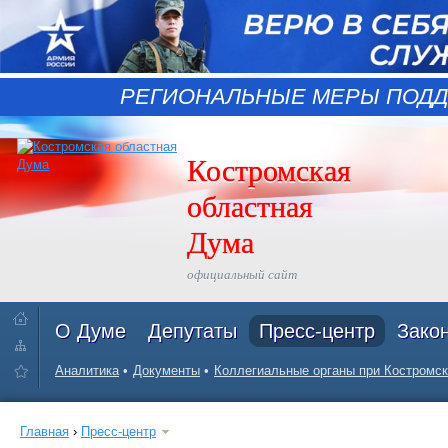
РЕГИОНАЛЬНЫЕ МЕРЫ ПОДД
Костромская
областная
Дума
официальный сайт
О Думе
Депутаты
Пресс-центр
Зако
Аналитика
Документы
Коллегиальные органы при Костромск
Главная
›
Пресс-центр