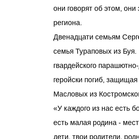
они говорят об этом, он
региона.
Двенадцати семьям Серге
семья Тураповых из Буя.
гвардейского парашютно-
геройски погиб, защищая
Масловых из Костромског
«У каждого из нас есть б
есть малая родина - мест
дети, твои родители, ро