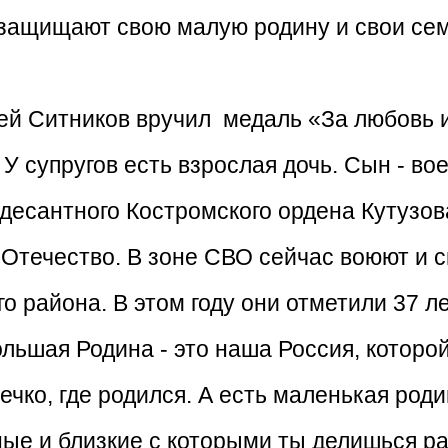
и защищают свою малую родину и свои сем
й Ситников вручил медаль «За любовь и 
 У супругов есть взрослая дочь. Сын - в
десантного Костромского ордена Кутузова
 Отечество. В зоне СВО сейчас воюют и 
о района. В этом году они отметили 37 л
ольшая Родина - это наша Россия, которо
ечко, где родился. А есть маленькая роди
дные и близкие с которыми ты делишься р