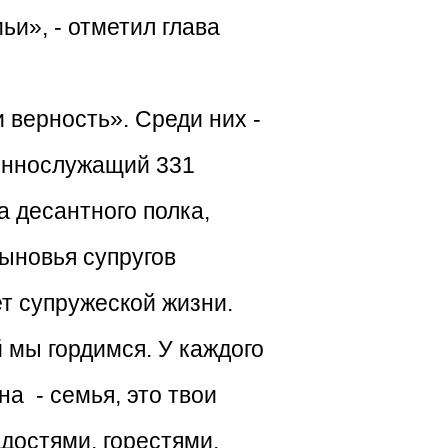
ьи», - отметил глава
верность». Среди них -
оеннослужащий 331
 десантного полка,
сыновья супругов
ет супружеской жизни.
й мы гордимся. У каждого
на - семья, это твои
адостями, горестями,