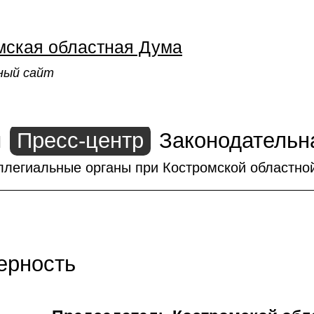
мская областная Дума
ный сайт
ы
Пресс-центр
Законодательн
ллегиальные органы при Костромской областно
ерность