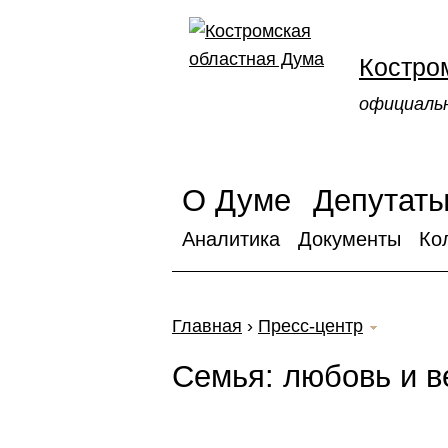
Костро
официаль
О Думе
Депутат
Аналитика
Документы
Ко
Главная
›
Пресс-центр
Семья: любовь и в