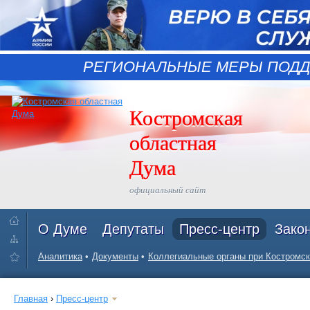
РЕГИОНАЛЬНЫЕ МЕРЫ ПОДД
Костромская
областная
Дума
официальный сайт
О Думе
Депутаты
Пресс-центр
Зако
Аналитика
Документы
Коллегиальные органы при Костромск
Главная
›
Пресс-центр