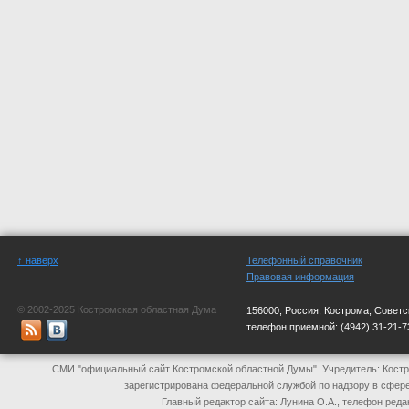
↑ наверх
Телефонный справочник
Правовая информация
© 2002-2025 Костромская областная Дума
156000, Россия, Кострома, Советс
телефон приемной:
(4942) 31-21-7
СМИ "официальный сайт Костромской областной Думы". Учредитель: Костр
зарегистрирована федеральной службой по надзору в сфер
Главный редактор сайта: Лунина О.А., телефон реда