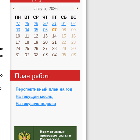
ПН
ВТ
СР
ЧТ
ПТ
СБ
ВС
27
28
29
30
31
01
02
03
04
05
06
07
08
09
10
11
12
13
14
15
16
17
18
19
20
21
22
23
24
25
26
27
28
29
30
ла
31
01
02
03
04
05
06
ая
.
План работ
ью
о
Перспективный план на год
На текущий месяц
На текущую неделю