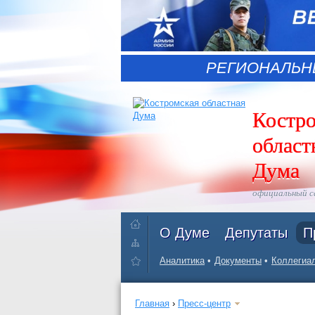
РЕГИОНАЛЬН
Костр
област
Дума
официальный 
О Думе
Депутаты
П
Аналитика
Документы
Коллегиал
Главная
›
Пресс-центр