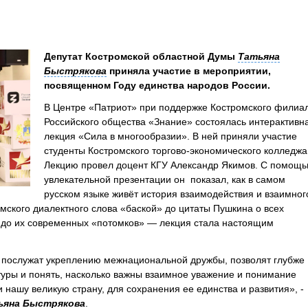
Депутат Костромской областной Думы
Татьяна
Быстрякова
приняла участие в мероприятии,
посвященном Году единства народов России.
В Центре «Патриот» при поддержке Костромского филиа
Российского общества «Знание» состоялась интерактивн
лекция «Сила в многообразии». В ней приняли участие
студенты Костромского торгово-экономического колледжа
Лекцию провел доцент КГУ Александр Якимов. С помощ
увлекательной презентации он показал, как в самом
русском языке живёт история взаимодействия и взаимног
омского диалектного слова «баской» до цитаты Пушкина о всех
в до их современных «потомков» — лекция стала настоящим
 послужат укреплению межнациональной дружбы, позволят глубже
туры и понять, насколько важны взаимное уважение и понимание
ашу великую страну, для сохранения ее единства и развития», -
ьяна Быстрякова
.