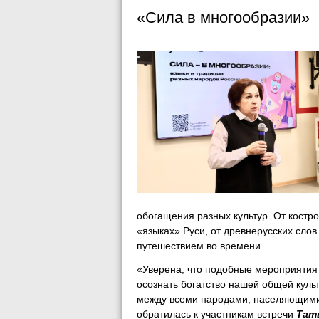
«Сила в многообразии»
обогащения разных культур. От костр
«языках» Руси, от древнерусских сло
путешествием во времени.
«Уверена, что подобные мероприятия
осознать богатство нашей общей куль
между всеми народами, населяющими н
обратилась к участникам встречи
Тат