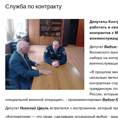
Служба по контракту
Депутаты Кос
работать в св
контрактов с 
военнослужащи
Депутат
Вадим 
Вохомского мун
набора на конт
военнослужащи
«В прошлом мес
несколько жител
контрактная слу
гражданскую по
России, которые
специальной военной операции», - прокомментировал
Вадим К
Депутат
Николай Цвиль
встретился с костромичом, который пр
«Контрактники — это люди, сделавшие осознанный выбор - защ