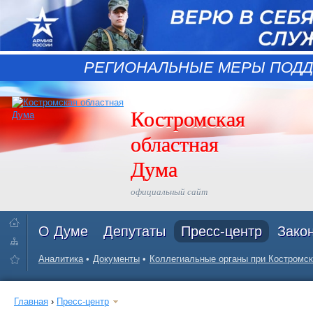
РЕГИОНАЛЬНЫЕ МЕРЫ ПОДД
Костромская
областная
Дума
официальный сайт
О Думе
Депутаты
Пресс-центр
Зако
Аналитика
Документы
Коллегиальные органы при Костромск
Главная
›
Пресс-центр