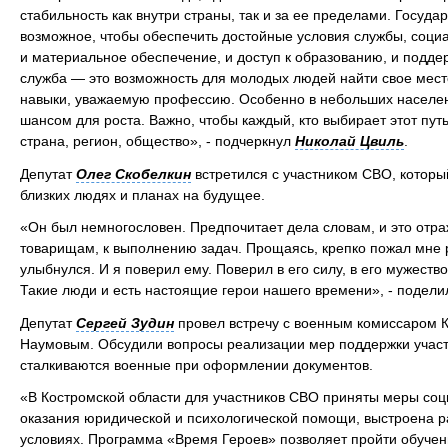
стабильность как внутри страны, так и за ее пределами. Государ
возможное, чтобы обеспечить достойные условия службы, соци
и материальное обеспечение, и доступ к образованию, и поддер
служба — это возможность для молодых людей найти свое место
навыки, уважаемую профессию. Особенно в небольших населен
шансом для роста. Важно, чтобы каждый, кто выбирает этот путь,
страна, регион, общество», - подчеркнул
Николай Цвиль
.
Депутат
Олег Скобелкин
встретился с участником СВО, который
близких людях и планах на будущее.
«Он был немногословен. Предпочитает дела словам, и это отраж
товарищам, к выполнению задач. Прощаясь, крепко пожал мне ру
улыбнулся. И я поверил ему. Поверил в его силу, в его мужеств
Такие люди и есть настоящие герои нашего времени», - подел
Депутат
Сергей Зудин
провел встречу с военным комиссаром 
Наумовым. Обсудили вопросы реализации мер поддержки участ
сталкиваются военные при оформлении документов.
«В Костромской области для участников СВО приняты меры соц
оказания юридической и психологической помощи, выстроена р
условиях. Программа «Время Героев» позволяет пройти обучен