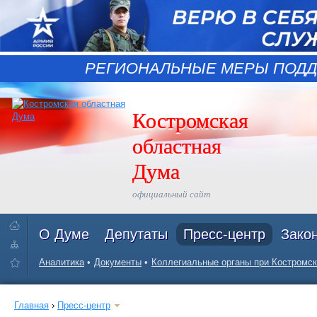
РЕГИОНАЛЬНЫЕ МЕРЫ ПОДД
Костромская
областная
Дума
официальный сайт
О Думе
Депутаты
Пресс-центр
Зако
Аналитика
Документы
Коллегиальные органы при Костромск
Главная
›
Пресс-центр