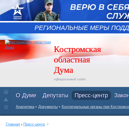
РЕГИОНАЛЬНЫЕ МЕРЫ ПОДД
Костромская
областная
Дума
официальный сайт
О Думе
Депутаты
Пресс-центр
Зако
Аналитика
Документы
Коллегиальные органы при Костромск
Главная
›
Пресс-центр