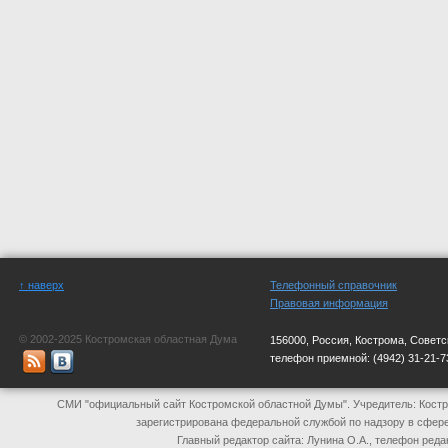
↑ наверх
Телефонный справочник
Правовая информация
© 2002-2025 Костромская областная Дума
156000, Россия, Кострома, Советс
телефон приемной:
(4942) 31-21-7
СМИ "официальный сайт Костромской областной Думы". Учредитель: Костр
зарегистрирована федеральной службой по надзору в сфер
Главный редактор сайта: Лунина О.А., телефон реда