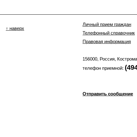
Личный прием граждан
↑ наверх
Телефонный справочник
Правовая информация
156000, Россия, Костром
(49
телефон приемной:
Отправить сообщение
© 2002-2025 Костромская
СМИ "официальный сайт Костромской областной Думы". Учредитель: Костр
зарегистрирована федеральной службой по надзору в сфер