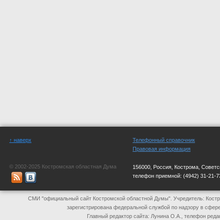
↑ наверх
Телефонный справочник
Правовая информация
© 2002-2025 Костромская областная Дума
156000, Россия, Кострома, Советс
телефон приемной:
(4942) 31-21-7
СМИ "официальный сайт Костромской областной Думы". Учредитель: Костр
зарегистрирована федеральной службой по надзору в сфер
Главный редактор сайта: Лунина О.А., телефон реда