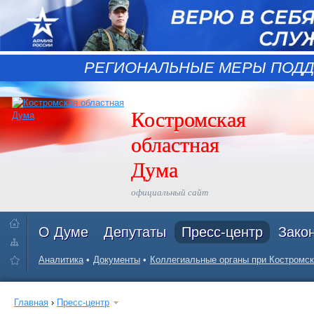
РЕГИОНАЛЬНЫЕ МЕРЫ ПОДД
Костромская
областная
Дума
официальный сайт
О Думе
Депутаты
Пресс-центр
Зако
Аналитика
Документы
Коллегиальные органы при Костромск
Главная
›
Пресс-центр