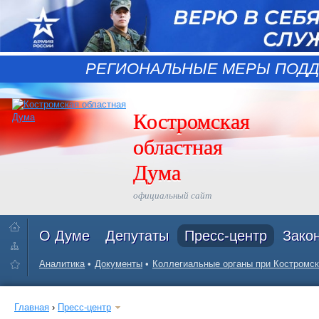
РЕГИОНАЛЬНЫЕ МЕРЫ ПОДД
Костромская
областная
Дума
официальный сайт
О Думе
Депутаты
Пресс-центр
Зако
Аналитика
Документы
Коллегиальные органы при Костромск
Главная
›
Пресс-центр