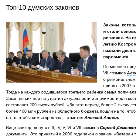
Топ-10 думских законов
Законы, котор
и стали осново
регионах. На 
летию Костром
назвали десят
парламента.
По мнению пред
VII созывов
Але
о региональном
принят в 2007 г
Тогда на каждого родившегося третьего ребенка семья получала
Закон до сих пор не утратил актуальности и значимости для к
составляет 200 тысяч рублей. «За этот период более 2 тысяч се
более 400 млн рублей из областного бюджета пошли на то, что
на то, чтобы семья крепла», - отметил
Алексей Анохин
.
Вице-спикер, депутат III, IV, V, VI и VII созывов
Сергей Деменко
документы. Это принятый в 2006 году закон о звании «Ветеран 