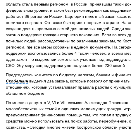
область стала первым регионом в России, принявшим такой док
федеральном уровне, и закон был рекомендован как модульный
работает 86 регионов России. Еще один пилотный закон касае
пожилого возраста. Он также был принят первым в стране. На 
создано десять приемных семей для пожилых людей. Среди зн
закон о поддержке граждан старшего поколения. Если во всех 
пожилых людей рассредоточены по различным законам, то Кос
регионом, где все меры собраны в едином документе. На сего
поддержки воспользовались более 4 тысяч человек, а всеми м
один закон – о выделении земельных участков под индивидуал
СВО. Эту меру соцподдержки уже получили более 230 семей.
Председатель комитета по бюджету, налогам, банкам и финансам,
Скобелкин
выделил два закона, которые позволяют принимать
отношениях, который устанавливает правила работы с муницип
областном бюджете.
По мнению депутата V, VI и VII созывов Александра Плюснина,
малообеспеченных семей и одиноких малоимущих граждан чере
предусматривает финансовую помощь тем, кто попал в трудну
средства можно использовать на поиск работы, переобучение, о
хозяйства. «Сегодня многие жители Костромской области участ