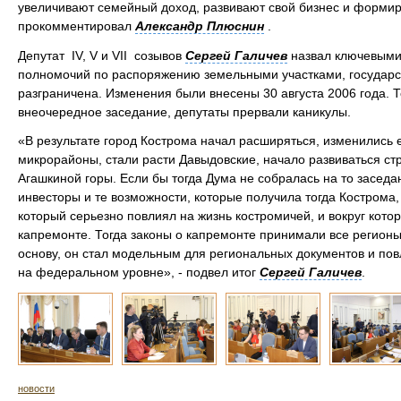
увеличивают семейный доход, развивают свой бизнес и формир
прокомментировал
Александр Плюснин
.
Депутат IV, V и VII созывов
Сергей Галичев
назвал ключевыми 
полномочий по распоряжению земельными участками, государст
разграничена. Изменения были внесены 30 августа 2006 года. 
внеочередное заседание, депутаты прервали каникулы.
«В результате город Кострома начал расширяться, изменились 
микрорайоны, стали расти Давыдовские, начало развиваться стр
Агашкиной горы. Если бы тогда Дума не собралась на то заседан
инвесторы и те возможности, которые получила тогда Кострома,
который серьезно повлиял на жизнь костромичей, и вокруг котор
капремонте. Тогда законы о капремонте принимали все регионы.
основу, он стал модельным для региональных документов и пов
на федеральном уровне», - подвел итог
Сергей Галичев
.
новости