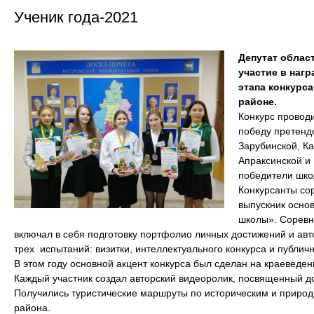
Ученик года-2021
Депутат обла
участие в наг
этапа конкурса
районе.
Конкурс проводи
победу претендо
Зарубинской, К
Апраксинской и
победители шко
Конкурсанты со
выпускник осно
школы». Соревн
включал в себя подготовку портфолио личных достижений и авт
трех испытаний: визитки, интеллектуального конкурса и публич
В этом году основной акцент конкурса был сделан на краеведен
Каждый участник создал авторский видеоролик, посвященный д
Получились туристические маршруты по историческим и приро
района.