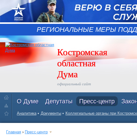
РЕГИОНАЛЬНЫЕ МЕРЫ ПОДД
Костромская
областная
Дума
официальный сайт
О Думе
Депутаты
Пресс-центр
Зако
Аналитика
Документы
Коллегиальные органы при Костромск
Главная
›
Пресс-центр