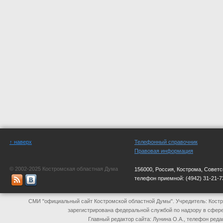
↑ наверх
Телефонный справочник
Правовая информация
© 2002-2025 Костромская областная Дума
156000, Россия, Кострома, Советс
телефон приемной:
(4942) 31-21-7
СМИ "официальный сайт Костромской областной Думы". Учредитель: Костр
зарегистрирована федеральной службой по надзору в сфер
Главный редактор сайта: Лунина О.А., телефон реда