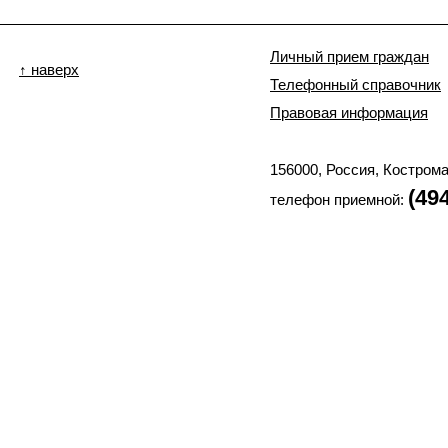
Личный прием граждан
↑ наверх
Телефонный справочник
Правовая информация
156000, Россия, Костром
(49
телефон приемной:
Отправить сообщение
© 2002-2025 Костромская
СМИ "официальный сайт Костромской областной Думы". Учредитель: Костр
зарегистрирована федеральной службой по надзору в сфер
Главный редактор сайта: Лунина О.А., телефон реда