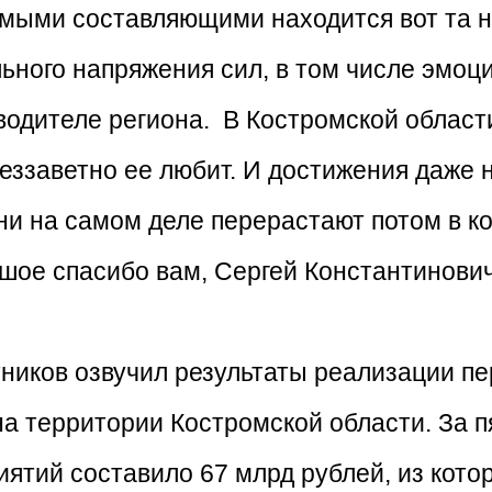
имыми составляющими находится вот та н
льного напряжения сил, в том числе эмоц
водителе региона. В Костромской области
еззаветно ее любит. И достижения даже 
и на самом деле перерастают потом в к
ьшое спасибо вам, Сергей Константинович
тников озвучил результаты реализации пе
а территории Костромской области. За п
тий составило 67 млрд рублей, из котор