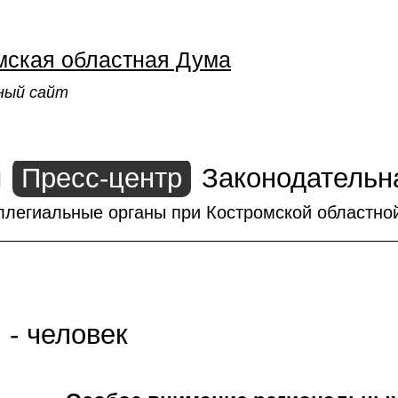
мская областная Дума
ный сайт
ы
Пресс-центр
Законодательн
ллегиальные органы при Костромской областно
 - человек