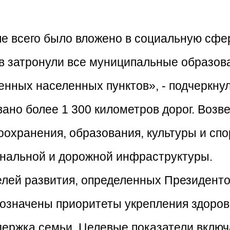
е всего было вложено в социальную сфе
ов затронули все муниципальные образова
нных населенных пунктов», - подчеркнул
вано более 1 300 километров дорог. Возв
оохранения, образования, культуры и спо
нальной и дорожной инфраструктуры.
елей развития, определенных Президен
бозначены приоритеты укрепления здоро
держка семьи. Целевые показатели вклю