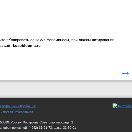
ите «Копировать ссылку»
Напоминаем, при любом цитировании
на сайт
kosoblduma.ru
→
Телефонный справочник
Правовая информация
56000, Россия, Кострома, Советская площадь, 2
телефон приемной:
(4942) 31-21-73, факс: 31-30-01