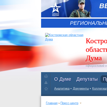
РЕГИОНАЛЬН
Костр
област
Дума
официальный 
О Думе
Депутаты
П
Аналитика
Документы
Коллегиал
Главная
›
Пресс-центр