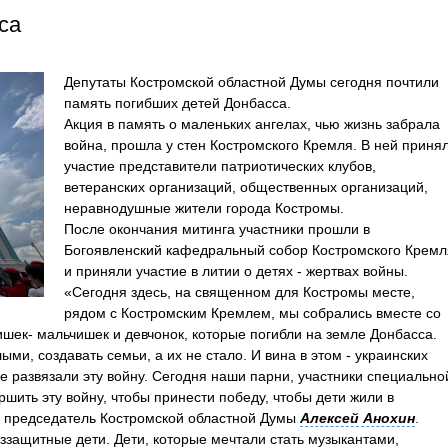
са
Депутаты Костромской областной Думы сегодня почтили
память погибших детей Донбасса.
Акция в память о маленьких ангелах, чью жизнь забрала
война, прошла у стен Костромского Кремля. В ней приня
участие представители патриотических клубов,
ветеранских организаций, общественных организаций,
неравнодушные жители города Костромы.
После окончания митинга участники прошли в
Богоявленский кафедральный собор Костромского Кремл
и приняли участие в литии о детях - жертвах войны.
«Сегодня здесь, на священном для Костромы месте,
рядом с Костромским Кремлем, мы собрались вместе со
ишек- мальчишек и девчонок, которые погибли на земле Донбасса.
ыми, создавать семьи, а их не стало. И вина в этом - украинских
е развязали эту войну. Сегодня наши парни, участники специально
шить эту войну, чтобы принести победу, чтобы дети жили в
ил председатель Костромской областной Думы
Алексей Анохин
.
еззащитные дети. Дети, которые мечтали стать музыкантами,