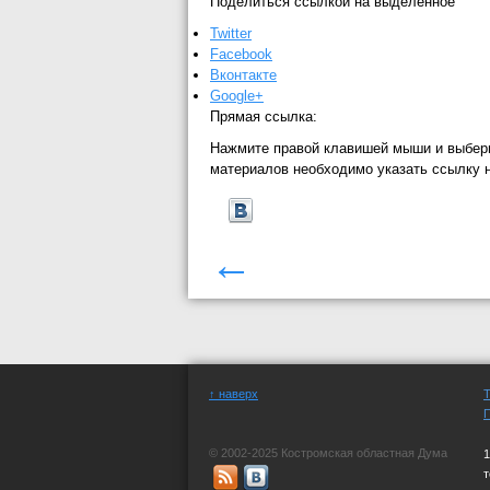
Поделиться ссылкой на выделенное
Twitter
Facebook
Вконтакте
Google+
Прямая ссылка:
Нажмите правой клавишей мыши и выбер
материалов необходимо указать ссылку 
←
↑ наверх
© 2002-2025 Костромская областная Дума
1