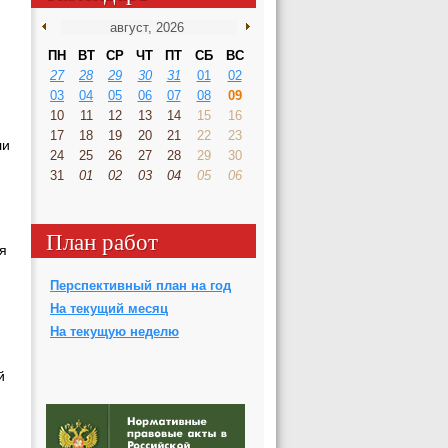
ПН
ВТ
СР
ЧТ
ПТ
СБ
ВС
27
28
29
30
31
01
02
03
04
05
06
07
08
09
10
11
12
13
14
15
16
17
18
19
20
21
22
23
ли
24
25
26
27
28
29
30
31
01
02
03
04
05
06
План работ
я
Перспективный план на год
На текущий месяц
На текущую неделю
й