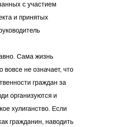
язанных с участием
екта и принятых
руководитель
авно. Сама жизнь
 вовсе не означает, что
твенности граждан за
юди организуются и
кое хулиганство. Если
как гражданин, наводить