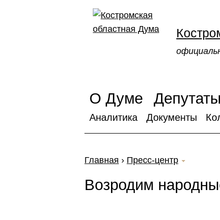
Костро
официаль
О Думе
Депутат
Аналитика
Документы
Ко
Главная
›
Пресс-центр
Возродим народны