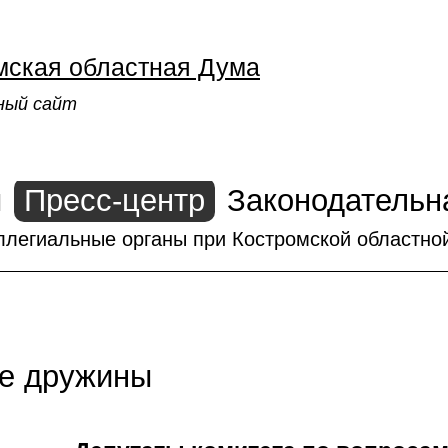
мская областная Дума
ный сайт
ы
Пресс-центр
Законодательн
ллегиальные органы при Костромской областно
е дружины