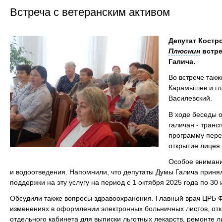
Встреча с ветеранским активом
Депутат Костр
Плюснин
встре
Галича.
Во встрече такж
Карамышев и гл
Василевский.
В ходе беседы 
галичан - транс
программу пере
открытие лицея
Особое внимани
и водоотведения. Напомнили, что депутаты Думы Галича приня
поддержки на эту услугу на период с 1 октября 2025 года по 30
Обсудили также вопросы здравоохранения. Главный врач ЦРБ Ф
изменениях в оформлении электронных больничных листов, отк
отдельного кабинета для выписки льготных лекарств, ремонте 