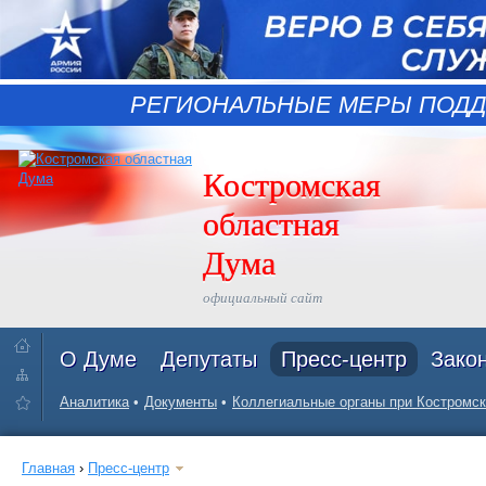
РЕГИОНАЛЬНЫЕ МЕРЫ ПОДД
Костромская
областная
Дума
официальный сайт
О Думе
Депутаты
Пресс-центр
Зако
Аналитика
Документы
Коллегиальные органы при Костромск
Главная
›
Пресс-центр