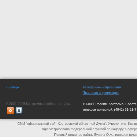
↑ наверх
Телефонный справочник
Правовая информация
© 2002-2025 Костромская областная Дума
156000, Россия, Кострома, Советс
телефон приемной:
(4942) 31-21-7
СМИ "официальный сайт Костромской областной Думы". Учредитель: Костр
зарегистрирована федеральной службой по надзору в сфер
Главный редактор сайта: Лунина О.А., телефон реда