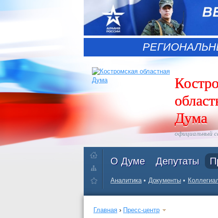
РЕГИОНАЛЬН
Костр
област
Дума
официальный 
О Думе
Депутаты
П
Аналитика
Документы
Коллегиал
Главная
›
Пресс-центр