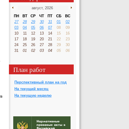
ПН
ВТ
СР
ЧТ
ПТ
СБ
ВС
27
28
29
30
31
01
02
03
04
05
06
07
08
09
10
11
12
13
14
15
16
17
18
19
20
21
22
23
24
25
26
27
28
29
30
31
01
02
03
04
05
06
а
План работ
Перспективный план на год
На текущий месяц
На текущую неделю
тв