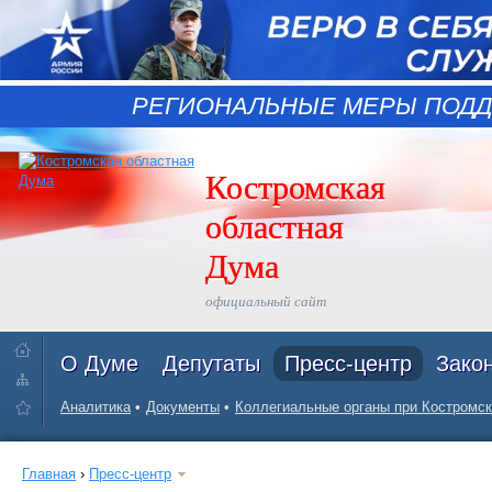
РЕГИОНАЛЬНЫЕ МЕРЫ ПОДД
Костромская
областная
Дума
официальный сайт
О Думе
Депутаты
Пресс-центр
Зако
Аналитика
Документы
Коллегиальные органы при Костромск
Главная
›
Пресс-центр