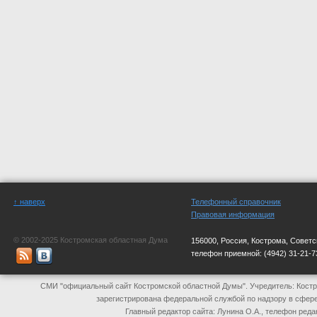
↑ наверх
Телефонный справочник
Правовая информация
© 2002-2025 Костромская областная Дума
156000, Россия, Кострома, Советс
телефон приемной:
(4942) 31-21-7
СМИ "официальный сайт Костромской областной Думы". Учредитель: Костр
зарегистрирована федеральной службой по надзору в сфер
Главный редактор сайта: Лунина О.А., телефон реда