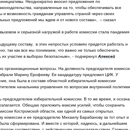
 инициативы. Неоднократно вносил предложения по
конодательства, направленные на то, чтобы обеспечивать все
ы и возможность гражданам управлять страной через своих
ьных предложений мы ждем и от нового состава», – сказал
вызовом и серьезной нагрузкой в работе комиссии стала пандемия
ыдущему составу, в этих непростых условиях придется работать и
йно, так как все мы понимаем, что важно не только обеспечить
ь их участие в выборах безопасным», - подчеркнул
Алексей
ько организационные вопросы. На должность председателя комисси
избрали Марину Ерофееву. Ее кандидатуру предложил ЦИК. У
е, она была в составе областной избирательной комиссии
стителем начальника управления по вопросам внутренней политики
ть председателем избирательной комиссии. В то же время, я осозн
 возлагается. Обещаю приложить максим усилий, чтобы сохранить
миссии Костромской области, как одной из самых открытых.
у комиссии и ее председателю Михаилу Барабанову за тот опыт и
была сформирована. И вместе с которой, надеюсь, в дальнейшем
строгом соответствии с действующим законодательством. Главное 