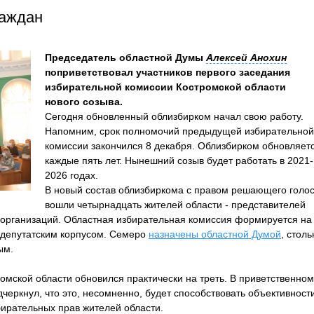
раждан
Председатель областной Думы
Алексей Анохин
поприветствовал участников первого заседания
избирательной комиссии Костромской области
нового созыва.
Сегодня обновленный облизбирком начал свою работу.
Напомним, срок полномочий предыдущей избирательной
комиссии закончился 8 декабря. Облизбирком обновляет
каждые пять лет. Нынешний созыв будет работать в 2021-
2026 годах.
В новый состав облизбиркома с правом решающего голо
вошли четырнадцать жителей области - представителей
 организаций. Областная избирательная комиссия формируется на
 депутатским корпусом. Семеро
назначены областной Думой
, столь
ым.
омской области обновился практически на треть. В приветственном
черкнул, что это, несомненно, будет способствовать объективност
бирательных прав жителей области.