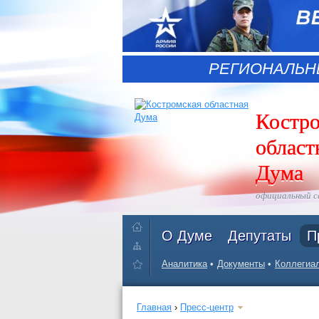
РЕГИОНАЛЬН
Костр
област
Дума
официальный 
О Думе
Депутаты
П
Аналитика
Документы
Коллегиал
Главная
›
Пресс-центр