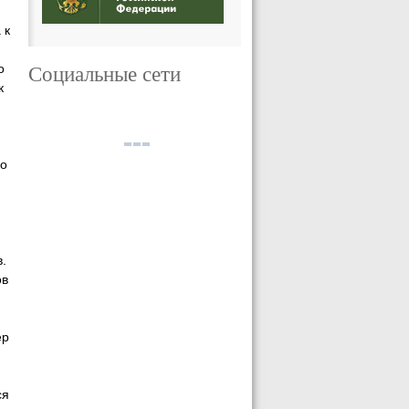
 к
,
Социальные сети
о
к
го
.
ов
ер
ся