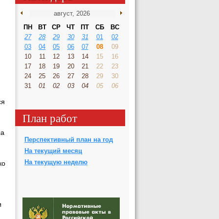
ПН
ВТ
СР
ЧТ
ПТ
СБ
ВС
27
28
29
30
31
01
02
03
04
05
06
07
08
09
10
11
12
13
14
15
16
17
18
19
20
21
22
23
24
25
26
27
28
29
30
31
01
02
03
04
05
06
ся
План работ
са
Перспективный план на год
На текущий месяц
На текущую неделю
ко
и