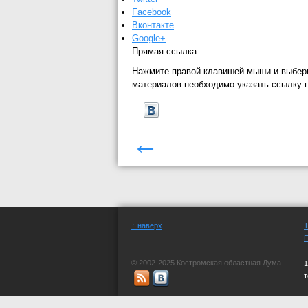
Facebook
Вконтакте
Google+
Прямая ссылка:
Нажмите правой клавишей мыши и выбер
материалов необходимо указать ссылку 
←
↑ наверх
© 2002-2025 Костромская областная Дума
1
СМИ "официальный сайт Костромской обла