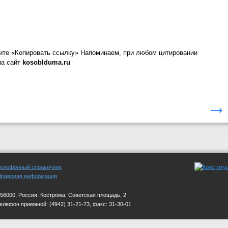
ите «Копировать ссылку»
Напоминаем, при любом цитировании
на сайт
kosoblduma.ru
→
Телефонный справочник
Правовая информация
56000, Россия, Кострома, Советская площадь, 2
телефон приемной:
(4942) 31-21-73, факс: 31-30-01
стной Думы". Учредитель: Костромская областная Дума. Реестровая запись о регис