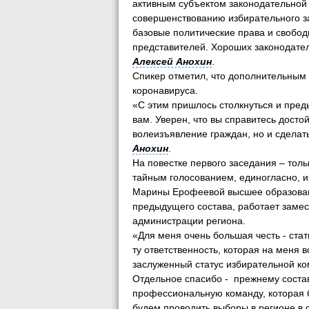
активным субъектом законодательной
совершенствованию избирательного за
базовые политические права и свобод
представителей. Хороших законодател
Алексей Анохин
.
Спикер отметил, что дополнительным 
коронавируса.
«С этим пришлось столкнуться и пред
вам. Уверен, что вы справитесь досто
волеизъявление граждан, но и сделат
Анохин
.
На повестке первого заседания – тол
тайным голосованием, единогласно, 
Марины Ерофеевой высшее образовани
предыдущего состава, работает заме
администрации региона.
«Для меня очень большая честь - ста
ту ответственность, которая на меня
заслуженный статус избирательной ко
Отдельное спасибо - прежнему состав
профессиональную команду, которая 
будем проводить выборы в регионе в 