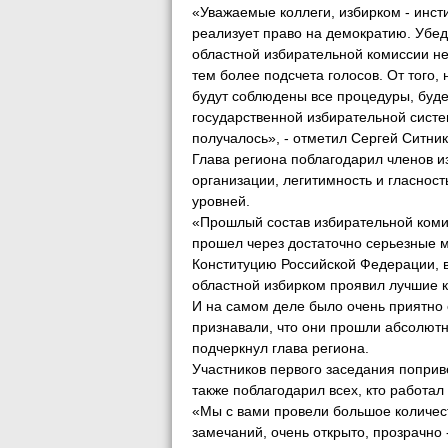
«Уважаемые коллеги, избирком - инст
реализует право на демократию. Убед
областной избирательной комиссии не
тем более подсчета голосов. От того,
будут соблюдены все процедуры, буде
государственной избирательной систе
получалось», - отметил Сергей Ситник
Глава региона поблагодарил членов и
организации, легитимность и гласнос
уровней.
«Прошлый состав избирательной коми
прошел через достаточно серьезные 
Конституцию Российской Федерации, в
областной избирком проявил лучшие к
И на самом деле было очень приятно 
признавали, что они прошли абсолютно
подчеркнул глава региона.
Участников первого заседания попри
также поблагодарил всех, кто работа
«Мы с вами провели большое количест
замечаний, очень открыто, прозрачно