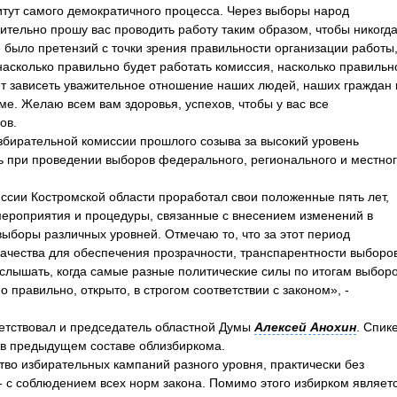
итут самого демократичного процесса. Через выборы народ
ительно прошу вас проводить работу таким образом, чтобы никогда
 было претензий с точки зрения правильности организации работы
 насколько правильно будет работать комиссия, насколько правильн
т зависеть уважительное отношение наших людей, наших граждан 
ме. Желаю всем вам здоровья, успехов, чтобы у вас все
ов.
збирательной комиссии прошлого созыва за высокий уровень
ть при проведении выборов федерального, регионального и местно
ссии Костромской области проработал свои положенные пять лет,
мероприятия и процедуры, связанные с внесением изменений в
ыборы различных уровней. Отмечаю то, что за этот период
ачества для обеспечения прозрачности, транспарентности выборов
слышать, когда самые разные политические силы по итогам выбор
 правильно, открыто, в строгом соответствии с законом», -
ветствовал и председатель областной Думы
Алексей Анохин
. Спик
л в предыдущем составе облизбиркома.
во избирательных кампаний разного уровня, практически без
 - с соблюдением всех норм закона. Помимо этого избирком являет