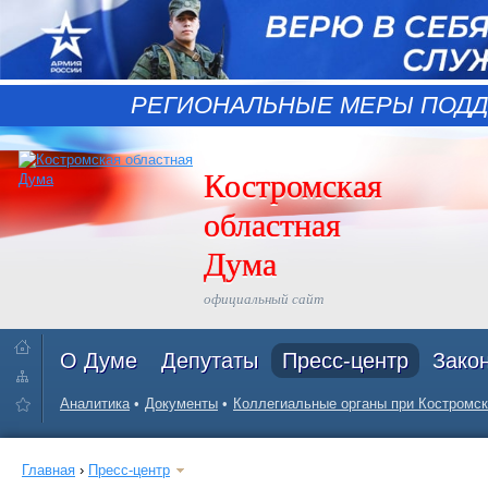
РЕГИОНАЛЬНЫЕ МЕРЫ ПОДД
Костромская
областная
Дума
официальный сайт
О Думе
Депутаты
Пресс-центр
Зако
Аналитика
Документы
Коллегиальные органы при Костромск
Главная
›
Пресс-центр