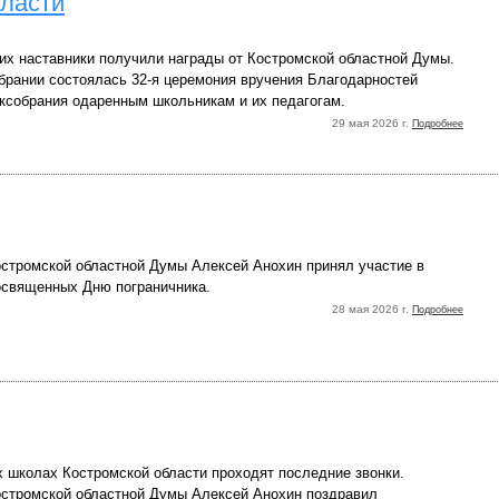
ласти
их наставники получили награды от Костромской областной Думы.
брании состоялась 32-я церемония вручения Благодарностей
аксобрания одаренным школьникам и их педагогам.
29 мая 2026 г.
Подробнее
стромской областной Думы Алексей Анохин принял участие в
освященных Дню пограничника.
28 мая 2026 г.
Подробнее
х школах Костромской области проходят последние звонки.
стромской областной Думы Алексей Анохин поздравил