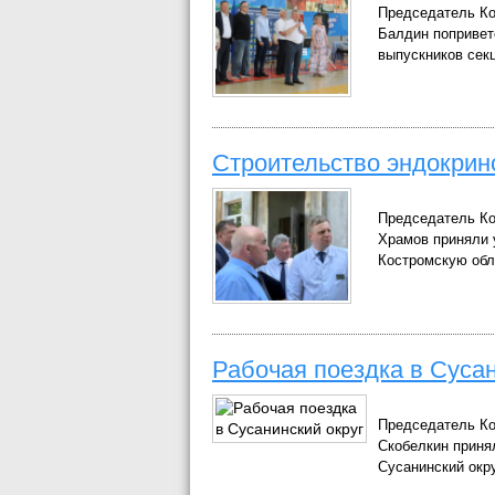
Председатель Ко
Балдин попривет
выпускников сек
Строительство эндокрин
Председатель Ко
Храмов приняли у
Костромскую обл
Рабочая поездка в Сусан
Председатель Ко
Скобелкин принял
Сусанинский окру