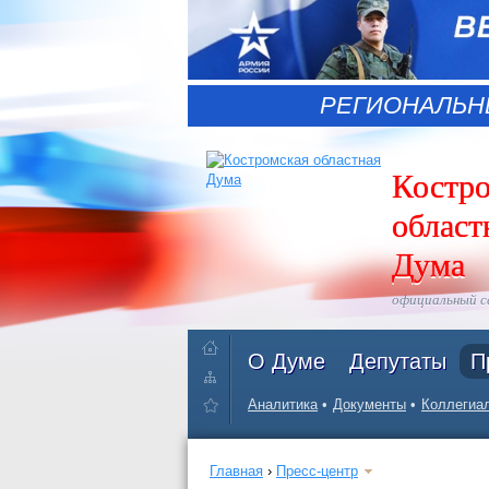
РЕГИОНАЛЬН
Костр
област
Дума
официальный 
О Думе
Депутаты
П
Аналитика
Документы
Коллегиал
Главная
›
Пресс-центр