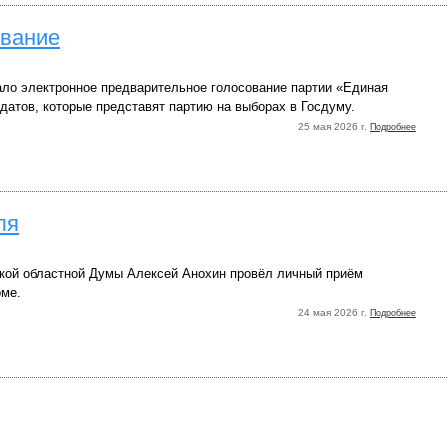
ование
ало электронное предварительное голосование партии «Единая
датов, которые представят партию на выборах в Госдуму.
25 мая 2026 г.
Подробнее
ля
кой областной Думы Алексей Анохин провёл личный приём
оме.
24 мая 2026 г.
Подробнее