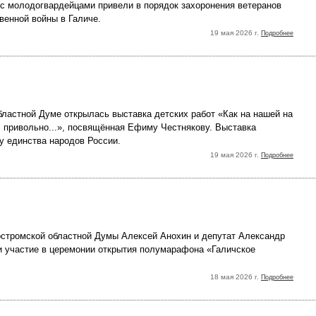
с молодогвардейцами привели в порядок захоронения ветеранов
венной войны в Галиче.
19 мая 2026 г.
Подробнее
бластной Думе открылась выставка детских работ «Как на нашей на
, привольно...», посвящённая Ефиму Честнякову. Выставка
у единства народов России.
19 мая 2026 г.
Подробнее
стромской областной Думы Алексей Анохин и депутат Александр
 участие в церемонии открытия полумарафона «Галичское
18 мая 2026 г.
Подробнее