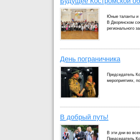
Будущее Костромской об
Юные таланты и 
В Дворянском со
регионального з
День пограничника
Председатель Ко
мероприятиях, п
В добрый путь!
В эти дни во все
Председатель Ко