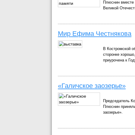
Плюснин вместе 
Великой Отечест
Мир Ефима Честнякова
В Костромской о
сторонке хорошо
приурочена к Год
«Галичское заозерье»
Председатель Ко
Плюснин приняли
заозерье».