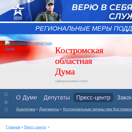
РЕГИОНАЛЬНЫЕ МЕРЫ ПОДД
Костромская
областная
Дума
официальный сайт
О Думе
Депутаты
Пресс-центр
Зако
Аналитика
Документы
Коллегиальные органы при Костромск
Главная
›
Пресс-центр