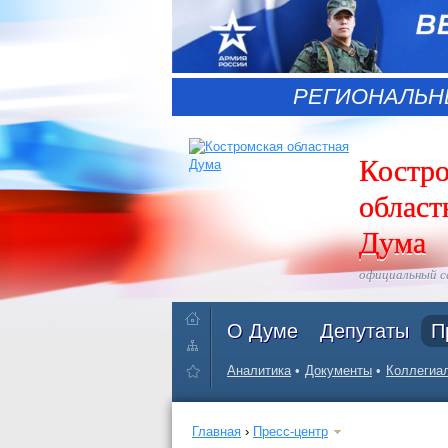
РЕГИОНАЛЬН
Костр
област
Дума
официальный 
О Думе
Депутаты
П
Аналитика
Документы
Коллегиал
Главная
›
Пресс-центр