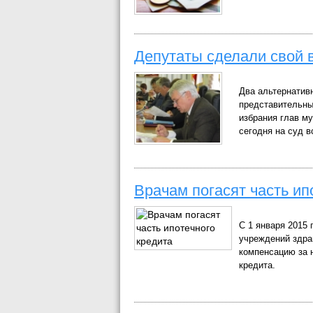
Депутаты сделали свой 
Два альтернатив
представительны
избрания глав м
сегодня на суд в
Врачам погасят часть ип
С 1 января 2015
учреждений здра
компенсацию за 
кредита.