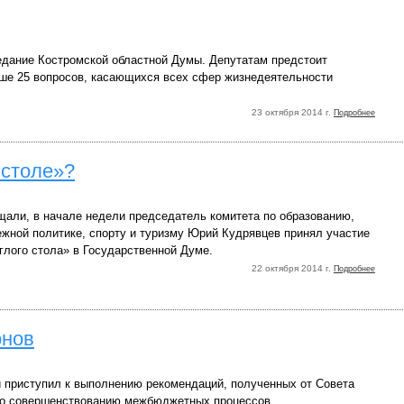
едание Костромской областной Думы. Депутатам предстоит
ше 25 вопросов, касающихся всех сфер жизнедеятельности
23 октября 2014 г.
Подробнее
 столе»?
щали, в начале недели председатель комитета по образованию,
ежной политике, спорту и туризму Юрий Кудрявцев принял участие
глого стола» в Государственной Думе.
22 октября 2014 г.
Подробнее
онов
 приступил к выполнению рекомендаций, полученных от Совета
по совершенствованию межбюджетных процессов.