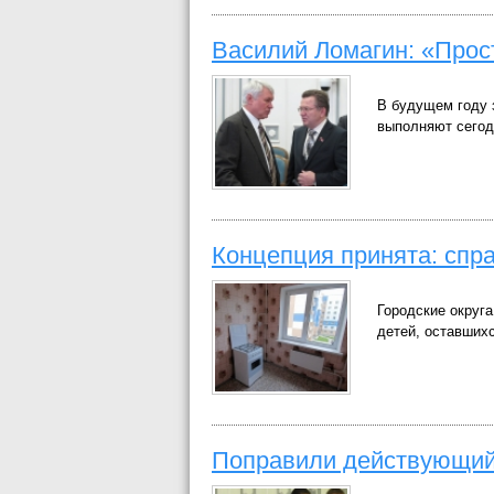
Василий Ломагин: «Прос
В будущем году 
выполняют сегод
Концепция принята: спр
Городские округ
детей, оставших
Поправили действующи