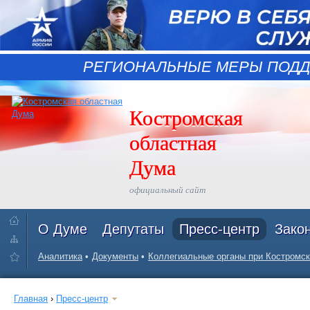
РЕГИОНАЛЬНЫЕ МЕРЫ ПОДД
Костромская
областная
Дума
официальный сайт
О Думе
Депутаты
Пресс-центр
Зако
Аналитика
Документы
Коллегиальные органы при Костромск
Главная
›
Пресс-центр