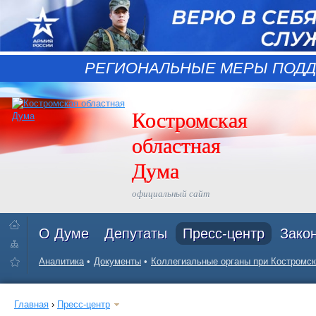
РЕГИОНАЛЬНЫЕ МЕРЫ ПОДД
Костромская
областная
Дума
официальный сайт
О Думе
Депутаты
Пресс-центр
Зако
Аналитика
Документы
Коллегиальные органы при Костромск
Главная
›
Пресс-центр